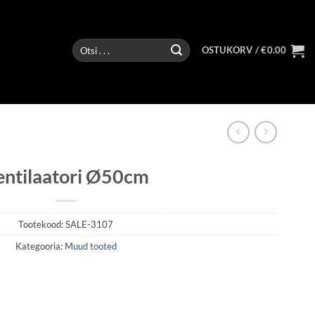
Otsi:
OSTUKORV /
€
0.00
entilaatori Ø50cm
Tootekood:
SALE-3107
Kategooria:
Muud tooted