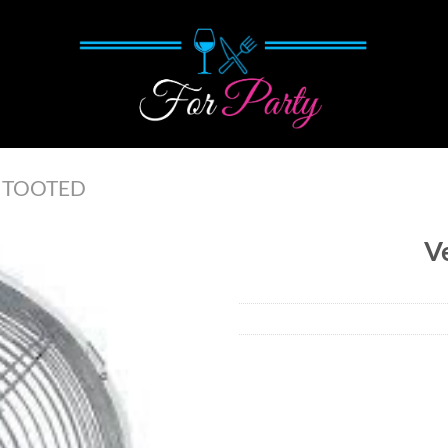
 TOOTED
V