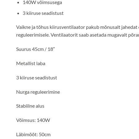
140W võimsusega
3 kiiruse seadistust
Vaikne ja tõhus kiirusventilaator pakub mõnusalt jahedat 
reguleerimisele. Ventilaatorit saab asetada mugavalt põra
Suurus 45cm / 18″
Metallist laba
3 kiiruse seadistust
Nurga reguleerimine
Stabiilne alus
Võimsus: 140W
Läbimõõt: 50cm