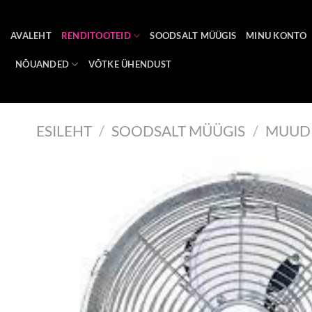
Skip
to
AVALEHT
RENDITOOTEID
SOODSALT MÜÜGIS
MINU KONTO
content
NÕUANDED
VÕTKE ÜHENDUST
ESILEHT
/
SOODSALT MÜÜGIS
/
MUUD